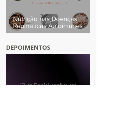
Nutrição nas Doenças
Reumáticas Autoimunes
DEPOIMENTOS
"O dr Daniel explica em
detalhes a função de
cada alimento na dieta
e a sua importância.
Fiquei muito contente
com o resultado."
— Eduardo L.