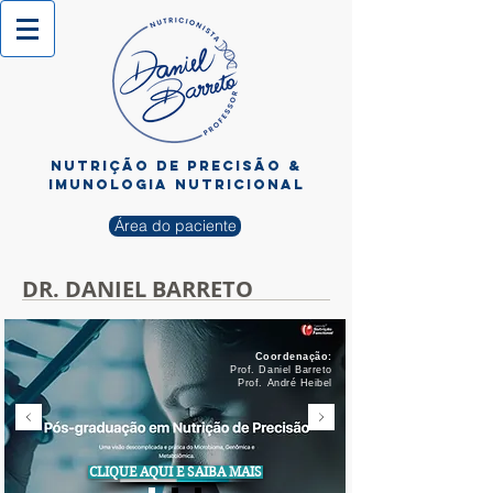
NUTRIÇÃO de PRECISÃO &
imunologia nutricional
Área do paciente
DR. DANIEL BARRETO
Coordenação:
Prof. Daniel Barreto
Prof. André Heibel
CLIQUE AQUI E SAIBA MAIS