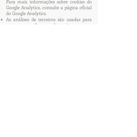
Para mais informações sobre cookies do
Google Analytics, consulte a página oficial
do Google Analytics.
As análises de terceiros são usadas para
rastrear e medir o uso deste site, para que
possamos continuar produzindo conteúdo
atrativo. Esses cookies podem rastrear
itens como o tempo que você passa no site
ou as páginas visitadas, o que nos ajuda a
entender como podemos melhorar o site
para você.
Periodicamente, testamos novos recursos
e fazemos alterações subtis na maneira
como o site se apresenta. Quando ainda
estamos testando novos recursos, esses
cookies podem ser usados ​​para garantir
que você receba uma experiência
consistente enquanto estiver no site,
enquanto entendemos quais otimizações
os nossos usuários mais apreciam.
À medida que vendemos produtos, é
importante entendermos as estatísticas
sobre quantos visitantes de nosso site
realmente compram e, portanto, esse é o