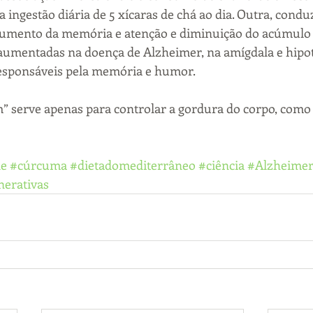
ingestão diária de 5 xícaras de chá ao dia. Outra, condu
ou aumento da memória e atenção e diminuição do acúmulo 
 aumentadas na doença de Alzheimer, na amígdala e hipo
responsáveis pela memória e humor.
” serve apenas para controlar a gordura do corpo, como
de
#cúrcuma
#dietadomediterrâneo
#ciência
#Alzheime
erativas