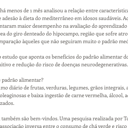
há menos de 1 mês analisou a relação entre característica
e adesão à dieta do mediterrâneo em idosos saudáveis. A
ntaram maior desempenho na avaliação do aprendizado 
a do giro denteado do hipocampo, região que sofre atro
mparação àqueles que não seguiram muito o padrão med
o estudo que aponta os benefícios do padrão alimentar d
tivo e redução do risco de doenças neurodegenerativas.
e padrão alimentar?
o diário de frutas, verduras, legumes, grãos integrais, a
oleaginosas e baixa ingestão de carne vermelha, álcool, a
izados.
 também são bem-vindos. Uma pesquisa realizada por Tom
 associação inversa entre o consumo de chá verde e risco