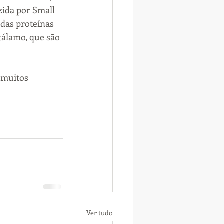
zida por Small 
das proteínas 
tálamo, que são 
 muitos 
r
Ver tudo