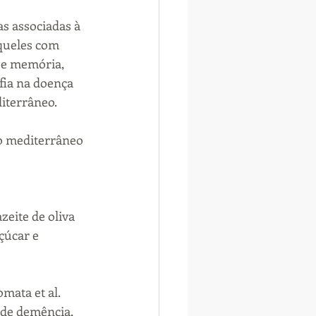
s associadas à 
queles com 
e memória, 
fia na doença 
iterrâneo.
o mediterrâneo 
zeite de oliva 
çúcar e 
ata et al. 
 de demência, 