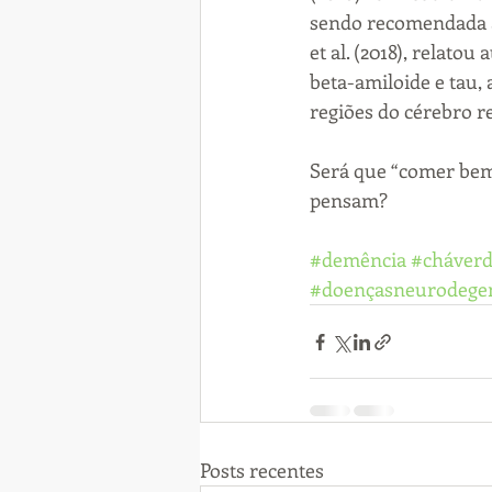
sendo recomendada a 
et al. (2018), relat
beta-amiloide e tau,
regiões do cérebro 
Será que “comer bem
pensam?
#demência
#cháver
#doençasneurodegen
Posts recentes